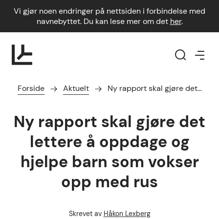
Vi gjør noen endringer på nettsiden i forbindelse med
navnebyttet. Du kan lese mer om det
her
.
Forside
Aktuelt
Ny rapport skal gjøre det…
Ny rapport skal gjøre det
lettere å oppdage og
hjelpe barn som vokser
opp med rus
Skrevet av
Håkon Lexberg