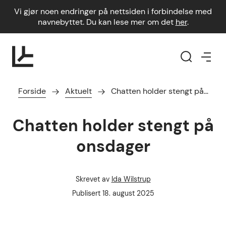
Vi gjør noen endringer på nettsiden i forbindelse med
navnebyttet. Du kan lese mer om det
her
.
Forside
Aktuelt
Chatten holder stengt på…
Chatten holder stengt på
onsdager
Skrevet av
Ida Wilstrup
Forfatter
Publisert dato
Publisert
18. august 2025