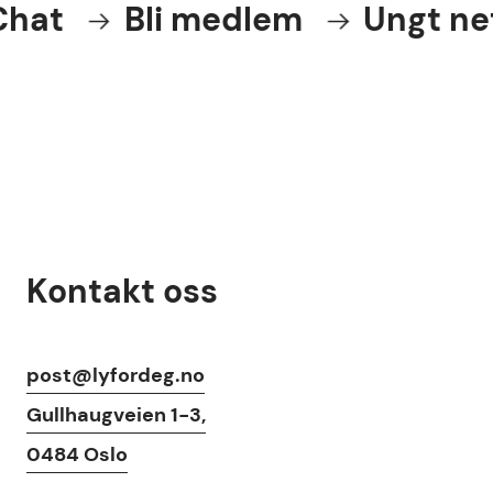
at
Bli medlem
Ungt nett
Kontakt oss
Kontaktinfo
post@lyfordeg.no
Gullhaugveien 1-3,
0484 Oslo