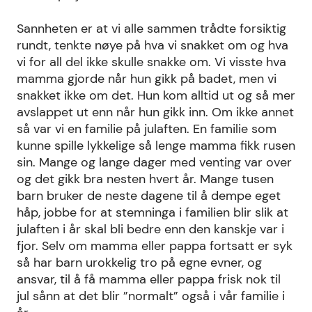
Sannheten er at vi alle sammen trådte forsiktig
rundt, tenkte nøye på hva vi snakket om og hva
vi for all del ikke skulle snakke om. Vi visste hva
mamma gjorde når hun gikk på badet, men vi
snakket ikke om det. Hun kom alltid ut og så mer
avslappet ut enn når hun gikk inn. Om ikke annet
så var vi en familie på julaften. En familie som
kunne spille lykkelige så lenge mamma fikk rusen
sin. Mange og lange dager med venting var over
og det gikk bra nesten hvert år. Mange tusen
barn bruker de neste dagene til å dempe eget
håp, jobbe for at stemninga i familien blir slik at
julaften i år skal bli bedre enn den kanskje var i
fjor. Selv om mamma eller pappa fortsatt er syk
så har barn urokkelig tro på egne evner, og
ansvar, til å få mamma eller pappa frisk nok til
jul sånn at det blir ”normalt” også i vår familie i