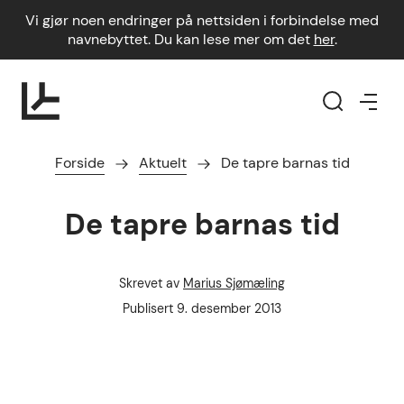
Vi gjør noen endringer på nettsiden i forbindelse med
navnebyttet. Du kan lese mer om det
her
.
Forside
Aktuelt
De tapre barnas tid
De tapre barnas tid
Skrevet av
Marius Sjømæling
Forfatter
Publisert dato
Publisert
9. desember 2013