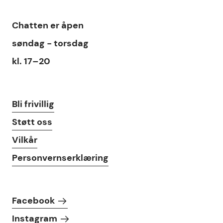
Chat
Chatten
er åpen
søndag - torsdag
kl. 17–20
Lenker
Bli frivillig
Støtt oss
Vilkår
Personvernserklæring
Følg oss i sosiale medier
Facebook
Instagram