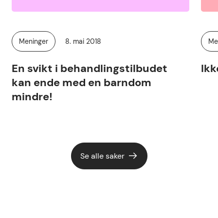
Publisert
Meninger
8. mai 2018
Me
Kategori:
Kat
En svikt i behandlingstilbudet
Ikk
kan ende med en barndom
mindre!
Se alle saker