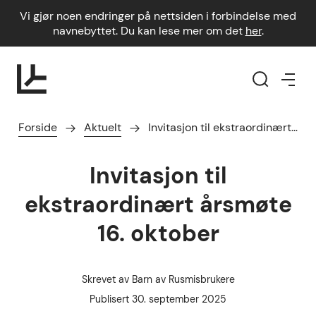
Vi gjør noen endringer på nettsiden i forbindelse med
navnebyttet. Du kan lese mer om det
her
.
Forside
Aktuelt
Invitasjon til ekstraordinært…
Invitasjon til
ekstraordinært årsmøte
16. oktober
Skrevet av
Barn av Rusmisbrukere
Forfatter
Publisert dato
Publisert
30. september 2025