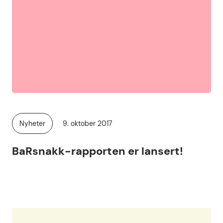
Publisert
Nyheter
9. oktober 2017
Kategori:
BaRsnakk-rapporten er lansert!