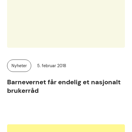
Publisert
Nyheter
5. februar 2018
Kategori:
Barnevernet får endelig et nasjonalt
brukerråd