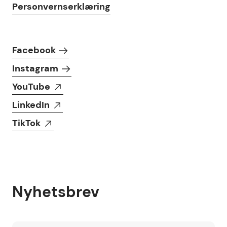
Personvernserklæring
Følg oss i sosiale medier
Facebook
Instagram
YouTube
LinkedIn
TikTok
Nyhetsbrev