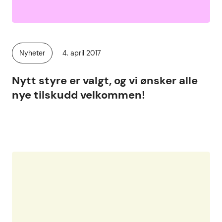
Publisert
Nyheter
4. april 2017
Kategori:
Nytt styre er valgt, og vi ønsker alle
nye tilskudd velkommen!