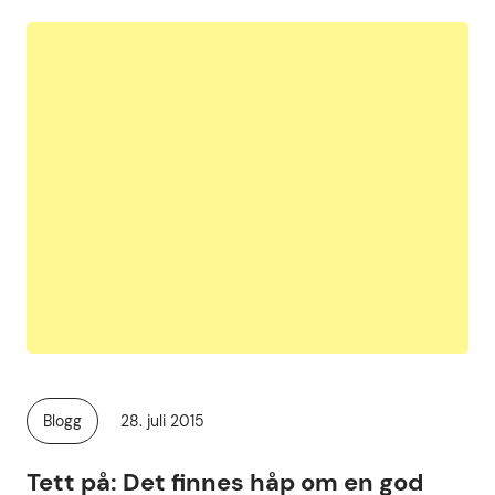
Publisert
Blogg
28. juli 2015
Kategori:
Tett på: Det finnes håp om en god