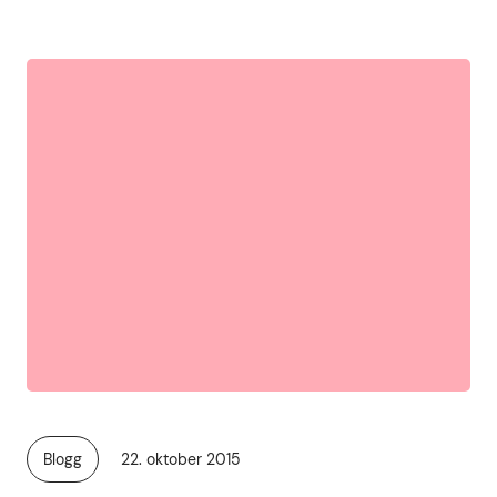
Publisert
Blogg
22. oktober 2015
Kategori: