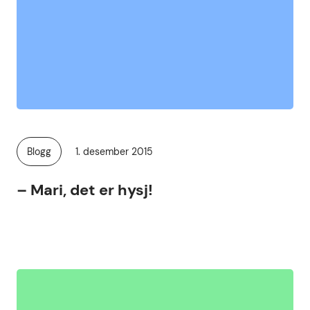
Publisert
Blogg
1. desember 2015
Kategori:
– Mari, det er hysj!