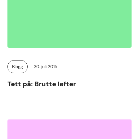
Publisert
Blogg
30. juli 2015
Kategori:
Tett på: Brutte løfter