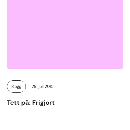
Publisert
Blogg
29. juli 2015
Kategori:
Tett på: Frigjort