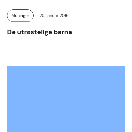
Publisert
Meninger
25. januar 2016
Kategori:
De utrøstelige barna