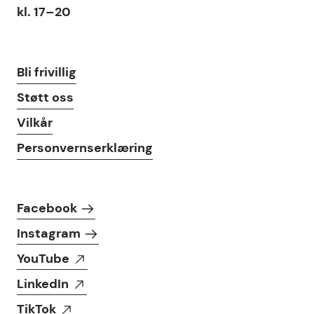
kl. 17–20
Lenker
Bli frivillig
Støtt oss
Vilkår
Personvernserklæring
Følg oss i sosiale medier
Facebook
Instagram
YouTube
LinkedIn
TikTok