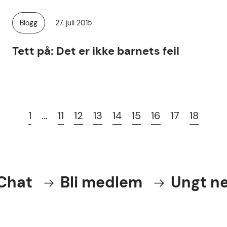
Publisert
Blogg
27. juli 2015
Kategori:
Tett på: Det er ikke barnets feil
1
...
11
12
13
14
15
16
17
18
at
Bli medlem
Ungt nett