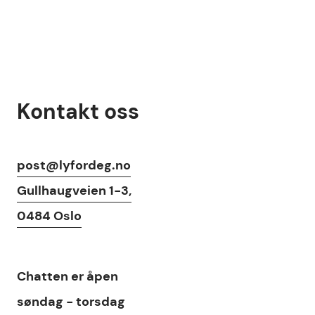
Kontakt oss
Kontaktinfo
post@lyfordeg.no
Gullhaugveien 1-3,
0484 Oslo
Chat
Chatten
er åpen
søndag - torsdag