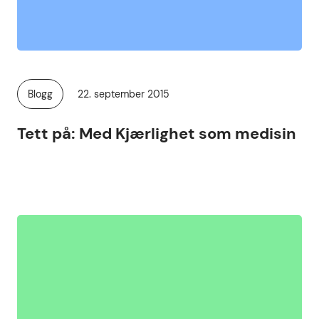
Publisert
Blogg
22. september 2015
Kategori:
Tett på: Med Kjærlighet som medisin