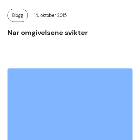
Publisert
Blogg
14. oktober 2015
Kategori:
Når omgivelsene svikter