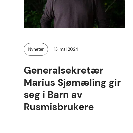
Publisert
Nyheter
13. mai 2024
Kategori:
Generalsekretær
Marius Sjømæling gir
seg i Barn av
Rusmisbrukere