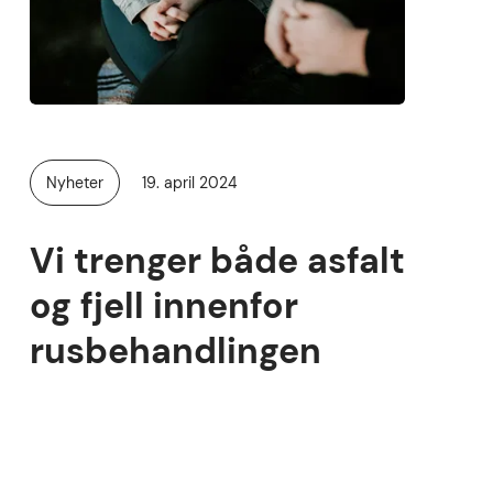
Publisert
Nyheter
19. april 2024
Kategori:
Vi trenger både asfalt
og fjell innenfor
rusbehandlingen