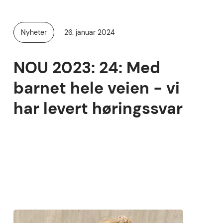
Publisert
Nyheter
26. januar 2024
Kategori:
NOU 2023: 24: Med
barnet hele veien - vi
har levert høringssvar