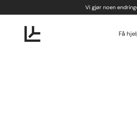
Vi gjør noen endrin
Få hje