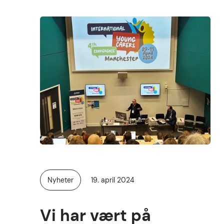
Publisert
Nyheter
19. april 2024
Kategori:
Vi har vært på