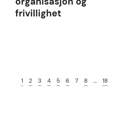
organisasjon og
frivillighet
1
2
3
4
5
6
7
8
...
18