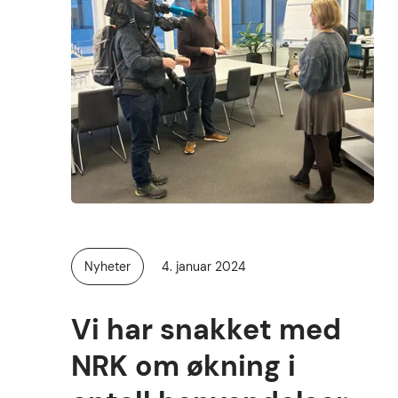
Publisert
Nyheter
4. januar 2024
Kategori:
Vi har snakket med
NRK om økning i