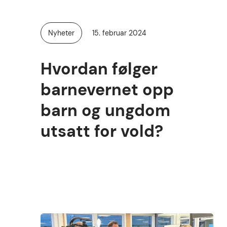
Publisert
Nyheter
15. februar 2024
Kategori:
Hvordan følger
barnevernet opp
barn og ungdom
utsatt for vold?