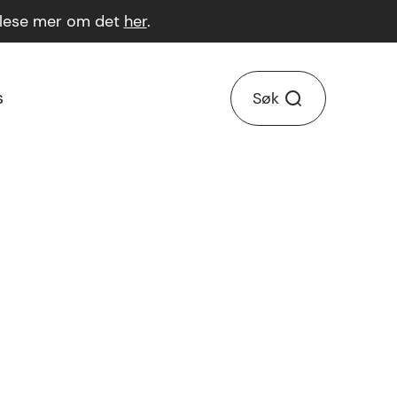
n lese mer om det
her
.
s
Søk