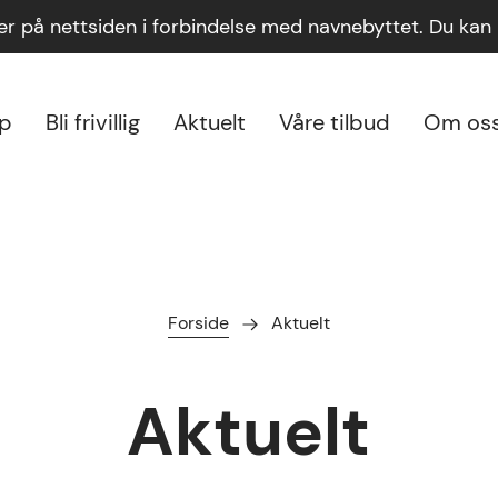
ger på nettsiden i forbindelse med navnebyttet. Du ka
lp
Bli frivillig
Aktuelt
Våre tilbud
Om os
Forside
Aktuelt
Aktuelt