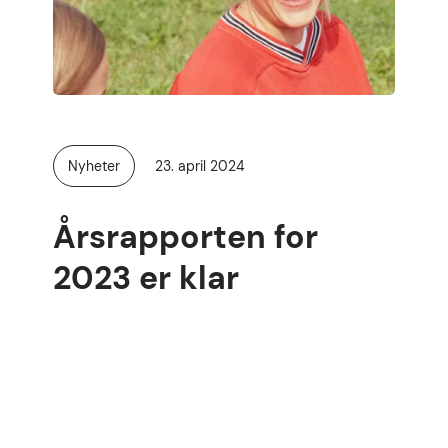
Publisert
Nyheter
23. april 2024
Kategori:
Årsrapporten for
2023 er klar