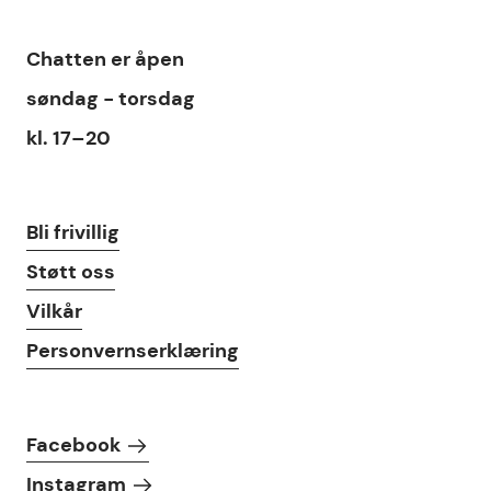
Chat
Chatten
er åpen
søndag - torsdag
kl. 17–20
Lenker
Bli frivillig
Støtt oss
Vilkår
Personvernserklæring
Følg oss i sosiale medier
Facebook
Instagram