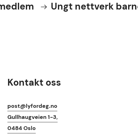
 medlem
Ungt nettverk barn
Kontakt oss
Kontaktinfo
post@lyfordeg.no
Gullhaugveien 1-3,
0484 Oslo