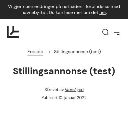
Vi gjør noen endringer på nettsiden i forbindelse med
navnebyttet. Du kan lese mer om det
her
.
Forside
Stillingsannonse (test)
Stillingsannonse (test)
Skrevet av
Værsågod
Forfatter
Publisert dato
Publisert
10. januar 2022