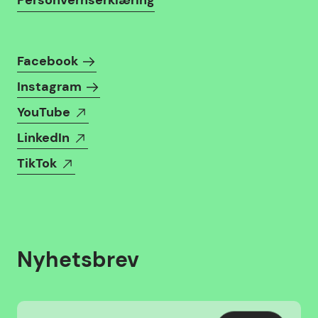
Personvernserklæring
Følg oss i sosiale medier
Facebook
Instagram
YouTube
LinkedIn
TikTok
Nyhetsbrev