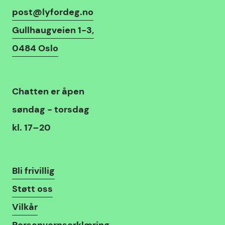
Kontaktinfo
post@lyfordeg.no
Gullhaugveien 1-3,
0484 Oslo
Chat
Chatten
er åpen
søndag - torsdag
kl. 17–20
Lenker
Bli frivillig
Støtt oss
Vilkår