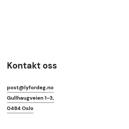
Kontakt oss
Kontaktinfo
post@lyfordeg.no
Gullhaugveien 1-3,
0484 Oslo