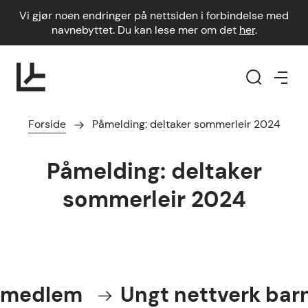
Vi gjør noen endringer på nettsiden i forbindelse med
navnebyttet. Du kan lese mer om det
her
.
Forside
Påmelding: deltaker sommerleir 2024
Påmelding: deltaker
sommerleir 2024
 medlem
Ungt nettverk barn