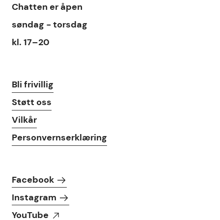
Chat
Chatten
er åpen
søndag - torsdag
kl. 17–20
Lenker
Bli frivillig
Støtt oss
Vilkår
Personvernserklæring
Følg oss i sosiale medier
Facebook
Instagram
YouTube