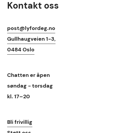
Kontakt oss
Kontaktinfo
post@lyfordeg.no
Gullhaugveien 1-3,
0484 Oslo
Chat
Chatten
er åpen
søndag - torsdag
kl. 17–20
Lenker
Bli frivillig
Støtt oss