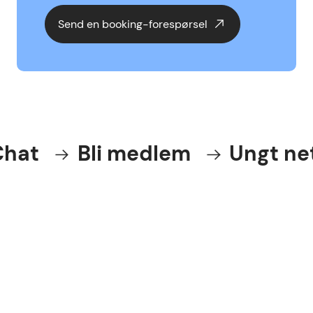
Send en booking-forespørsel
at
Bli medlem
Ungt nett