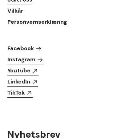
Vilkår
Personvernserklæring
Følg oss i sosiale medier
Facebook
Instagram
YouTube
LinkedIn
TikTok
Nyhetsbrev