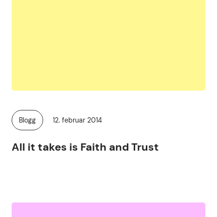
Publisert
Blogg
12. februar 2014
Kategori:
All it takes is Faith and Trust