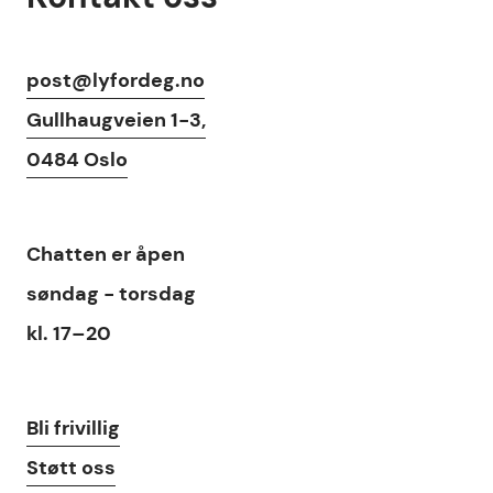
Kontaktinfo
post@lyfordeg.no
Gullhaugveien 1-3,
0484 Oslo
Chat
Chatten
er åpen
søndag - torsdag
kl. 17–20
Lenker
Bli frivillig
Støtt oss