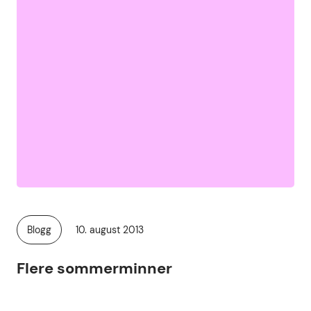
Publisert
Blogg
10. august 2013
Kategori:
Flere sommerminner