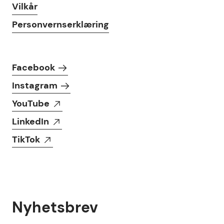
Vilkår
Personvernserklæring
Følg oss i sosiale medier
Facebook
Instagram
YouTube
LinkedIn
TikTok
Nyhetsbrev