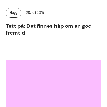
Publisert
Blogg
28. juli 2015
Kategori:
Tett på: Det finnes håp om en god
fremtid