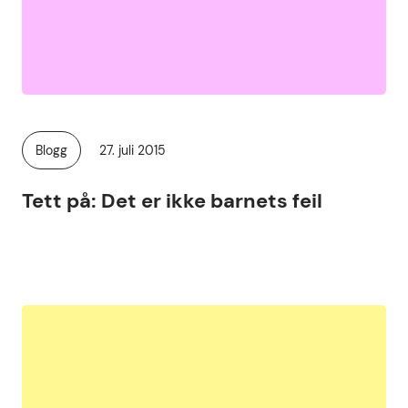
Publisert
Blogg
27. juli 2015
Kategori:
Tett på: Det er ikke barnets feil