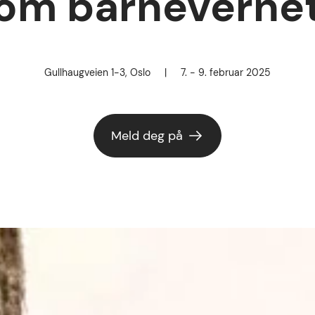
om barneverne
Gullhaugveien 1-3, Oslo
|
7. - 9. februar 2025
Sted
Dato for arrangement
Meld deg på