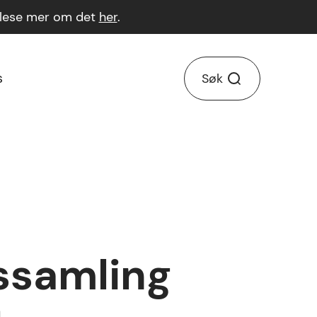
n lese mer om det
her
.
s
Søk
gssamling