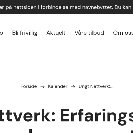
ger på nettsiden i forbindelse med navnebyttet. Du ka
lp
Bli frivillig
Aktuelt
Våre tilbud
Om os
Forside
Kalender
Ungt Nettverk:…
tverk: Erfarin