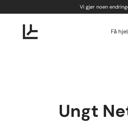
Vi gjør noen endrin
Få hje
Ungt Net