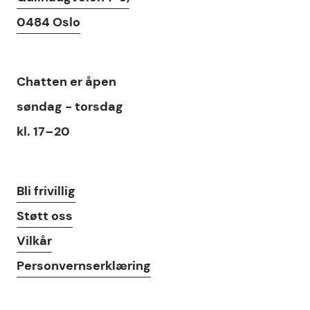
0484 Oslo
Chat
Chatten
er åpen
søndag - torsdag
kl. 17–20
Lenker
Bli frivillig
Støtt oss
Vilkår
Personvernserklæring