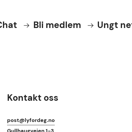
Bli medlem
Ungt nettverk
Kontakt oss
Kontaktinfo
post@lyfordeg.no
Gullhaugveien 1-3,