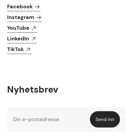
Følg oss i sosiale medier
Facebook
Instagram
YouTube
LinkedIn
TikTok
Nyhetsbrev
Din e-postadresse
Send inn