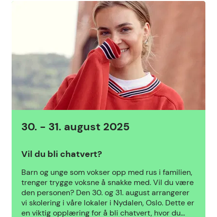
30. - 31. august 2025
Vil du bli chatvert?
Barn og unge som vokser opp med rus i familien,
trenger trygge voksne å snakke med. Vil du være
den personen? Den 30. og 31. august arrangerer
vi skolering i våre lokaler i Nydalen, Oslo. Dette er
en viktig opplæring for å bli chatvert, hvor du…