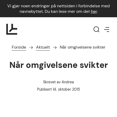
Vi gjør noen endringer på nettsiden i forbindelse med
navnebyttet. Du kan lese mer om det
her
.
Forside
Aktuelt
Når omgivelsene svikter
Når omgivelsene svikter
Skrevet av
Andrea
Forfatter
Publisert dato
Publisert
14. oktober 2015