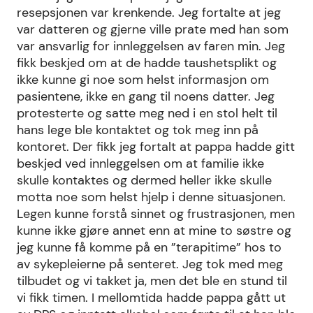
resepsjonen var krenkende. Jeg fortalte at jeg
var datteren og gjerne ville prate med han som
var ansvarlig for innleggelsen av faren min. Jeg
fikk beskjed om at de hadde taushetsplikt og
ikke kunne gi noe som helst informasjon om
pasientene, ikke en gang til noens datter. Jeg
protesterte og satte meg ned i en stol helt til
hans lege ble kontaktet og tok meg inn på
kontoret. Der fikk jeg fortalt at pappa hadde gitt
beskjed ved innleggelsen om at familie ikke
skulle kontaktes og dermed heller ikke skulle
motta noe som helst hjelp i denne situasjonen.
Legen kunne forstå sinnet og frustrasjonen, men
kunne ikke gjøre annet enn at mine to søstre og
jeg kunne få komme på en ”terapitime” hos to
av sykepleierne på senteret. Jeg tok med meg
tilbudet og vi takket ja, men det ble en stund til
vi fikk timen. I mellomtida hadde pappa gått ut