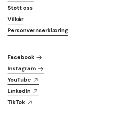
Støtt oss
Vilkår
Personvernserklæring
Følg oss i sosiale medier
Facebook
Instagram
YouTube
LinkedIn
TikTok