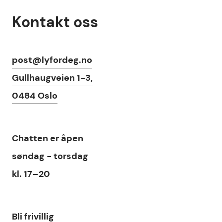
Kontakt oss
Kontaktinfo
post@lyfordeg.no
Gullhaugveien 1-3,
0484 Oslo
Chat
Chatten
er åpen
søndag - torsdag
kl. 17–20
Lenker
Bli frivillig