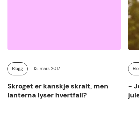
Publisert
Blogg
13. mars 2017
Bl
Kategori:
Kat
Skroget er kanskje skralt, men
- J
lanterna lyser hvertfall?
jul