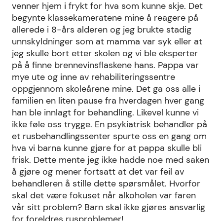
venner hjem i frykt for hva som kunne skje. Det
begynte klassekameratene mine å reagere på
allerede i 8-års alderen og jeg brukte stadig
unnskyldninger som at mamma var syk eller at
jeg skulle bort etter skolen og vi ble eksperter
på å finne brennevinsflaskene hans. Pappa var
mye ute og inne av rehabiliteringssentre
oppgjennom skoleårene mine. Det ga oss alle i
familien en liten pause fra hverdagen hver gang
han ble innlagt for behandling. Likevel kunne vi
ikke føle oss trygge. En psykiatrisk behandler på
et rusbehandlingssenter spurte oss en gang om
hva vi barna kunne gjøre for at pappa skulle bli
frisk. Dette mente jeg ikke hadde noe med saken
å gjøre og mener fortsatt at det var feil av
behandleren å stille dette spørsmålet. Hvorfor
skal det være fokuset når alkoholen var faren
vår sitt problem? Barn skal ikke gjøres ansvarlig
for foreldres rusproblemer!