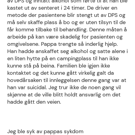
av DPS og inntatt alkohol som førte til at han ble
kastet ut av senteret i 24 timer. De driver en
metode der pasientene blir stengt ut av DPS og
må selv skaffe plass å bo og er uten tilsyn til de
får komme tilbake til behandling. Denne måten å
arbeide på kan være skadelig for pasienten og
omgivelsene. Pappa trengte så inderlig hjelp.
Han hadde anskaffet seg alkohol og satte alene i
en liten hytte på en campingplass til han ikke
kunne stå på beina. Familien ble igjen ikke
kontaktet og det kunne gått virkelig galt da
hovedårsaken til innleggelsen denne gang var at
han var suicidal. Jeg trur ikke de noen gang vil
skjønne at de ville blitt holdt ansvarlig om det
hadde gått den veien.
Jeg ble syk av pappas sykdom