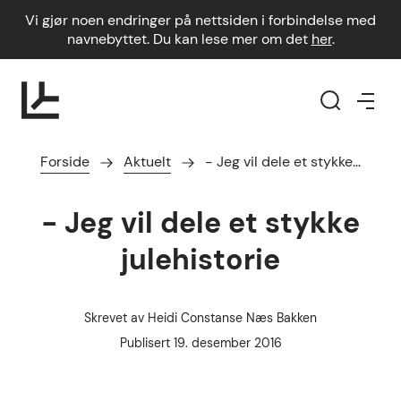
Vi gjør noen endringer på nettsiden i forbindelse med
navnebyttet. Du kan lese mer om det
her
.
Forside
Aktuelt
- Jeg vil dele et stykke…
- Jeg vil dele et stykke
julehistorie
Skrevet av
Heidi Constanse Næs Bakken
Forfatter
Publisert dato
Publisert
19. desember 2016