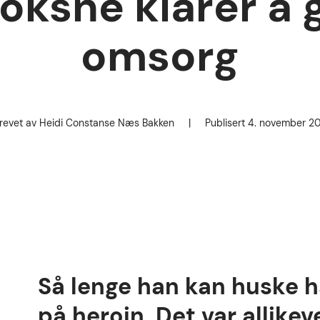
voksne klarer å 
omsorg
revet av
Heidi Constanse Næs Bakken
|
Publisert
4. november 2
Forfatter
Publisert dato
Så lenge han kan huske h
på heroin. Det var allikeve