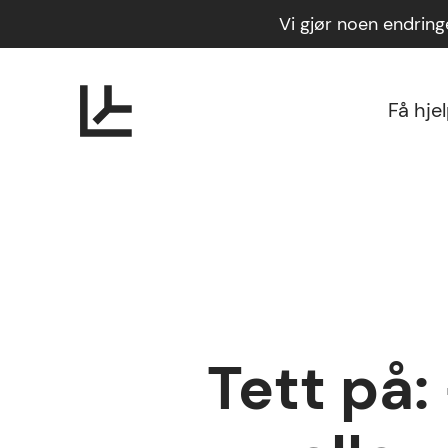
Vi gjør noen endrin
Få hje
Tett på: