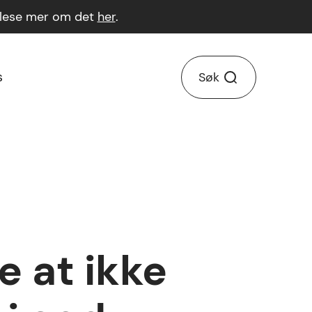
n lese mer om det
her
.
s
Søk
e at ikke