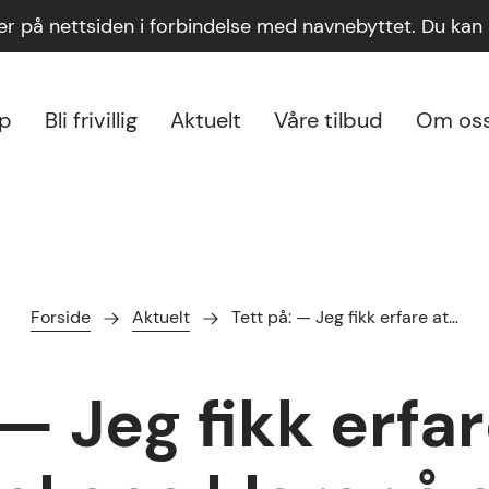
ger på nettsiden i forbindelse med navnebyttet. Du ka
lp
Bli frivillig
Aktuelt
Våre tilbud
Om os
Forside
Aktuelt
Tett på: — Jeg fikk erfare at…
 — Jeg fikk erfar