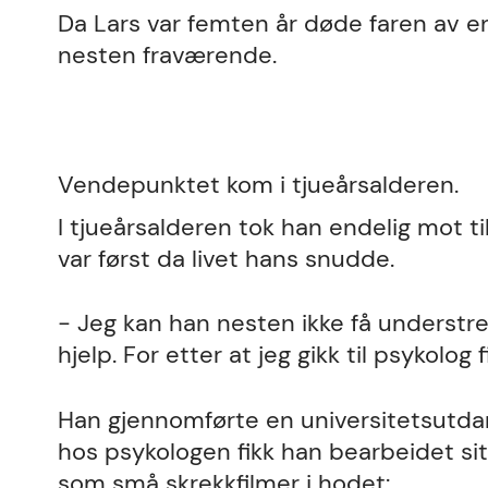
Da Lars var femten år døde faren av e
nesten fraværende.
Vendepunktet kom i tjueårsalderen.
I tjueårsalderen tok han endelig mot t
var først da livet hans snudde.
- Jeg kan han nesten ikke få understr
hjelp. For etter at jeg gikk til psykolog
Han gjennomførte en universitetsutda
hos psykologen fikk han bearbeidet s
som små skrekkfilmer i hodet: