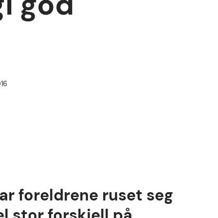
gi god
016
ar foreldrene ruset seg
l stor forskjell på