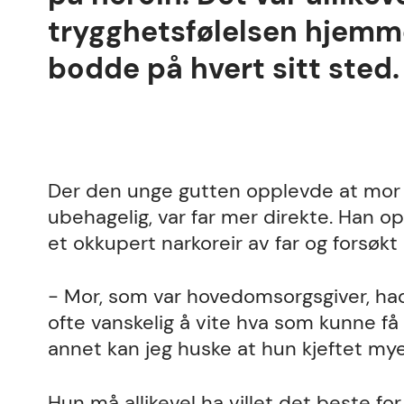
trygghetsfølelsen hjemm
bodde på hvert sitt sted.
Der den unge gutten opplevde at mor 
ubehagelig, var far mer direkte. Han op
et okkupert narkoreir av far og forsøkt 
- Mor, som var hovedomsorgsgiver, ha
ofte vanskelig å vite hva som kunne få he
annet kan jeg huske at hun kjeftet mye,
Hun må allikevel ha villet det beste fo