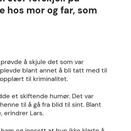
e hos mor og far, som
prøvde å skjule det som var
plevde blant annet å bli tatt med til
opplært til kriminalitet.
dde et skiftende humør. Det var
nne til å gå fra blid til sint. Blant
 erindrer Lars.
r ham og innsett at hun ikke klarte å