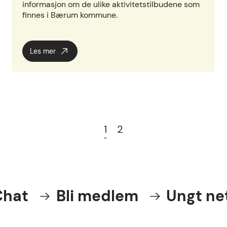
informasjon om de ulike aktivitetstilbudene som
finnes i Bærum kommune.
Les mer
1
2
t
Bli medlem
Ungt nettv