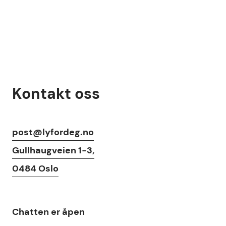
Kontakt oss
Kontaktinfo
post@lyfordeg.no
Gullhaugveien 1-3,
0484 Oslo
Chat
Chatten
er åpen