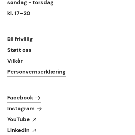
søndag - torsdag
kl. 17–20
Lenker
Bli frivillig
Støtt oss
Vilkår
Personvernserklæring
Følg oss i sosiale medier
Facebook
Instagram
YouTube
LinkedIn