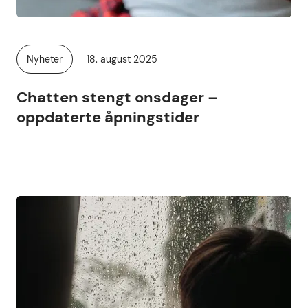
Publisert
Nyheter
18. august 2025
Kategori:
Chatten stengt onsdager –
oppdaterte åpningstider