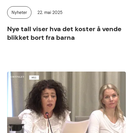
Publisert
Nyheter
22. mai 2025
Kategori:
Nye tall viser hva det koster å vende
blikket bort fra barna