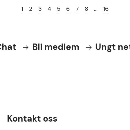
1
2
3
4
5
6
7
8
...
16
Bli medlem
Ungt nettverk
Kontakt oss