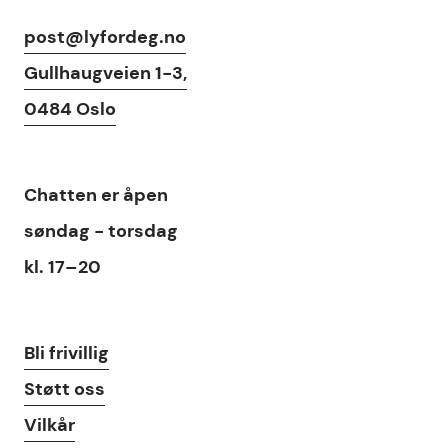
Kontaktinfo
post@lyfordeg.no
Gullhaugveien 1-3,
0484 Oslo
Chat
Chatten
er åpen
søndag - torsdag
kl. 17–20
Lenker
Bli frivillig
Støtt oss
Vilkår