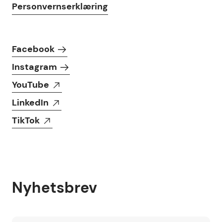
Personvernserklæring
Følg oss i sosiale medier
Facebook
Instagram
YouTube
LinkedIn
TikTok
Nyhetsbrev