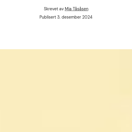
Skrevet av
Mia Tåsåsen
Forfatter
Publisert dato
Publisert
3. desember 2024