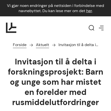
Vi gjør noen endringer på nettsiden i forbindelse med
navnebyttet. Du kan lese mer om det
her
.
Forside
Aktuelt
Invitasjon til å delta i…
Invitasjon til å delta i
forskningsprosjekt: Barn
og unge som har mistet
en forelder med
rusmiddelutfordringer