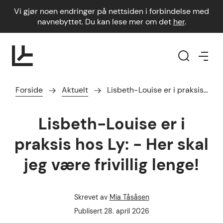
Vi gjør noen endringer på nettsiden i forbindelse med
navnebyttet. Du kan lese mer om det
her
.
Forside
Aktuelt
Lisbeth-Louise er i praksis…
Lisbeth-Louise er i
praksis hos Ly: - Her skal
jeg være frivillig lenge!
Skrevet av
Mia Tåsåsen
Forfatter
Publisert dato
Publisert
28. april 2026