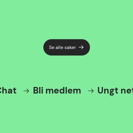
Se alle saker
at
Bli medlem
Ungt nett