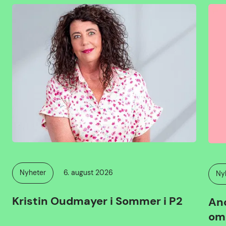
Publisert
Nyheter
6. august 2026
Ny
Kategori:
Kat
Kristin Oudmayer i Sommer i P2
Ano
om 