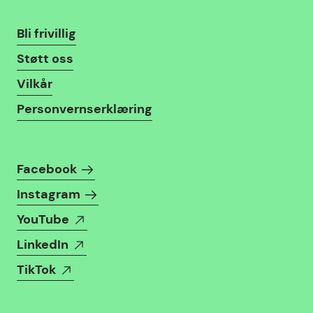
Lenker
Bli frivillig
Støtt oss
Vilkår
Personvernserklæring
Følg oss i sosiale medier
Facebook
Instagram
YouTube
LinkedIn
TikTok