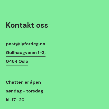
Kontakt oss
Kontaktinfo
post@lyfordeg.no
Gullhaugveien 1-3,
0484 Oslo
Chat
Chatten
er åpen
søndag - torsdag
kl. 17–20