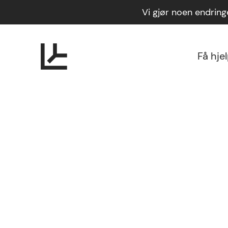
Vi gjør noen endrin
Få hje