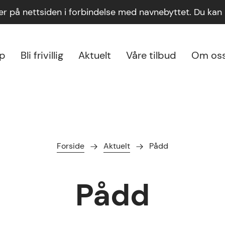
ger på nettsiden i forbindelse med navnebyttet. Du ka
lp
Bli frivillig
Aktuelt
Våre tilbud
Om os
Forside
Aktuelt
Pådd
Pådd