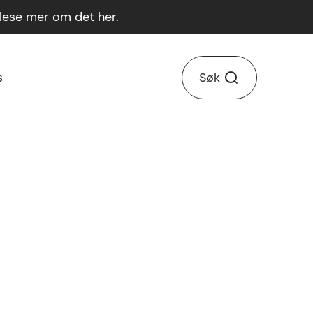
n lese mer om det
her
.
s
Søk