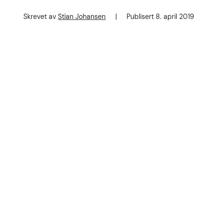
Skrevet av
Stian Johansen
|
Publisert
8. april 2019
Forfatter
Publisert dato