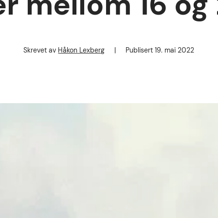
r mellom 16 og 
Skrevet av
Håkon Lexberg
|
Publisert
19. mai 2022
Forfatter
Publisert dato