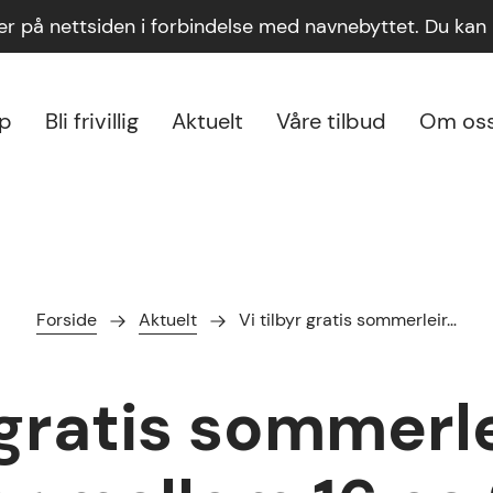
ger på nettsiden i forbindelse med navnebyttet. Du ka
lp
Bli frivillig
Aktuelt
Våre tilbud
Om os
Forside
Aktuelt
Vi tilbyr gratis sommerleir…
 gratis sommerle