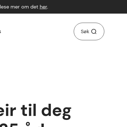
n lese mer om det
her
.
s
Søk
ir til deg