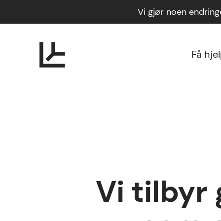
Vi gjør noen endrin
Få hje
Vi tilbyr