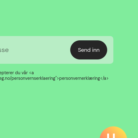
sse
Send inn
pterer du vår <a
deg.no/personvernserklaering">personvernerklæring</a>