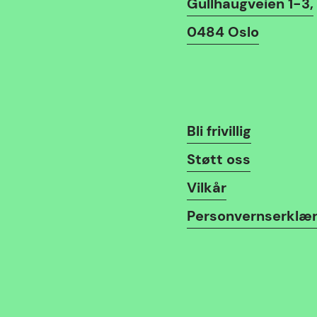
Gullhaugveien 1-3,
0484 Oslo
Lenker
Bli frivillig
Støtt oss
Vilkår
Personvernserklær