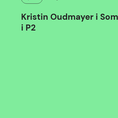
Kategori:
Kristin Oudmayer i So
i P2