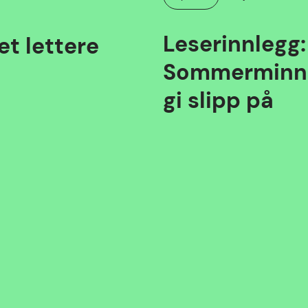
Kategori:
Leserinnlegg:
t lettere
Sommerminnen
gi slipp på