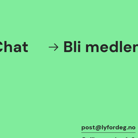
t
Bli medlem
Kontaktinfo
post@lyfordeg.no