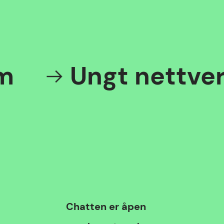
Ungt nettverk 
Chat
Chatten
er åpen