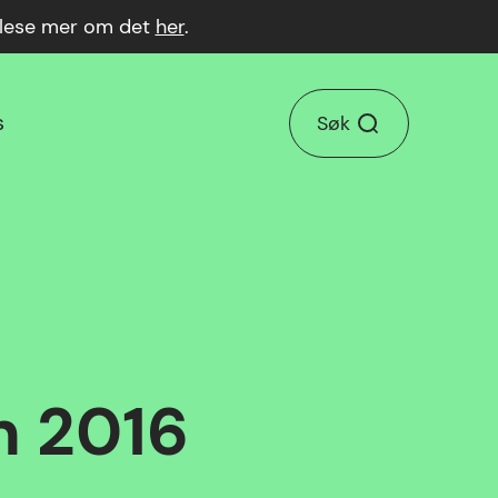
n lese mer om det
her
.
s
Søk
n 2016