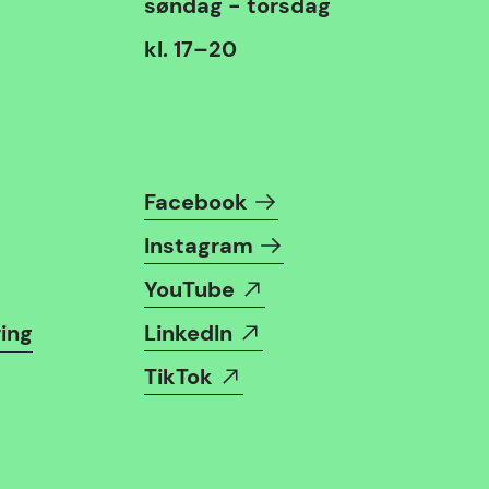
søndag - torsdag
kl. 17–20
Følg oss i sosiale medier
Facebook
Instagram
YouTube
ing
LinkedIn
TikTok